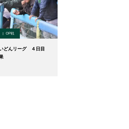
OP戦
いどんリーグ ４日目
果