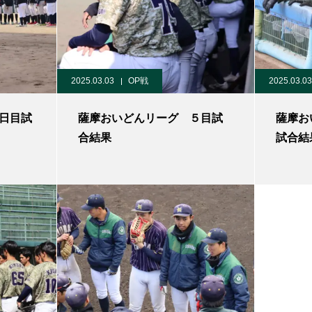
2025.03.03
OP戦
2025.03.03
日目試
薩摩おいどんリーグ ５目試
薩摩お
合結果
試合結