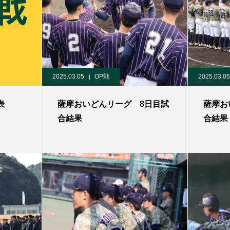
2025.03.05
OP戦
2025.03.05
表
薩摩おいどんリーグ 8日目試
薩摩お
合結果
合結果