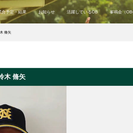
試合予定・結果
お知らせ
活躍しているOB
峯鳴会（O
木 脩矢
鈴木 脩矢