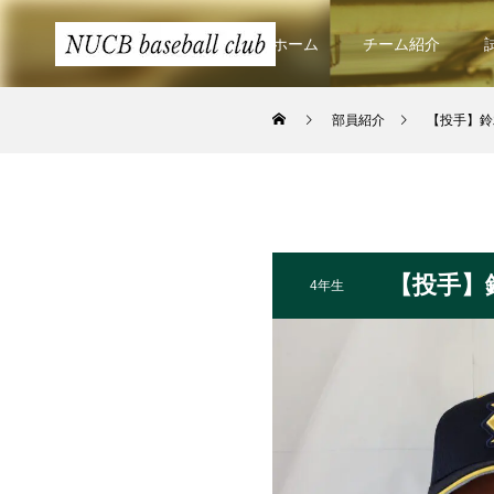
ホーム
チーム紹介
部員紹介
【投手】鈴
【投手】
4年生