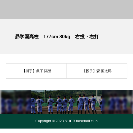
昴学園高校 177cm 80kg 右投・右打
【捕手】眞子 陽登
【投手】森 恒太郎
Copyright © 2023 NUCB baseball club